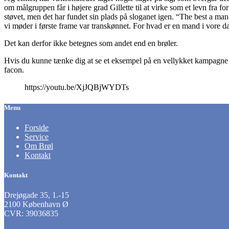
om målgruppen får i højere grad Gillette til at virke som et levn fra 
støvet, men det har fundet sin plads på sloganet igen. “The best a ma
vi møder i første frame var transkønnet. For hvad er en mand i vore 
Det kan derfor ikke betegnes som andet end en brøler.
Hvis du kunne tænke dig at se et eksempel på en vellykket kampagne
facon.
https://youtu.be/XjJQBjWYDTs
Menu
Forside
Service
Om Brøl
Kontakt
Kontakt
Drejøgade 35, 1.-15
2100 København Ø
CVR: 39036835