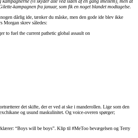
e bag kampagnerne (vi skyder alle ved siden af en gang imellem), men at
 Gilette-kampagnen fra januar, som fik en noget blandet modtagelse.
kke nogen dårlig ide, tænker du måske, men den gode ide blev ikke
ers Morgan skrev således:
r to fuel the current pathetic global assault on
trætterer det skifte, der er ved at ske i manderollen. Lige som den
, sexchikane og usund maskulinitet. Og voice-overen spørger;
erklærer: “Boys will be boys”. Klip til #MeToo bevægelsen og Terry