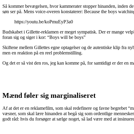
Så kommer bevægelsen, hvor kammerater stopper hinanden, inden de rå
søn ser på. Mens voice-overen konstaterer: Because the boys watchi
https://youtu.be/koPmuEyP3a0
Budskabet i Gillette-reklamen er meget sympatisk. Der er mange velpla
foran sig og siger i kor: “Boys will be boys”
Skiftene mellem Gillettes egne optagelser og de autentiske klip fra n
men en reaktion på en reel problemstilling.
Og det er så vist den ros, jeg kan komme på, for samtidigt er der e
Mænd føler sig ma
r
ginaliseret
Af at det er en reklamefilm, som skal redefinere og favne begrebet “m
væsner, som skal lære hinanden at begå sig som ordentlige mennesker.
godt råd: hvis du forsøger at sælge noget, så lad være med at insinue