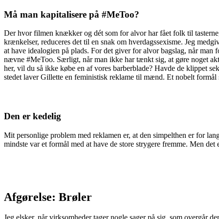
Må man kapitalisere på #
MeToo
?
Der hvor filmen knækker og dét som for alvor har fået folk til taster
krænkelser, reduceres det til en snak om hverdagssexisme. Jeg medgi
at have idealogien på plads. For det giver for alvor bagslag, når man 
nævne #MeToo. Særligt, når man ikke har tænkt sig, at gøre noget akti
her, vil du så ikke købe en af vores barberblade? Havde de klippet s
stedet laver Gillette en feministisk reklame til mænd. Et nobelt formål
Den er kedelig
Mit personlige problem med reklamen er, at den simpelthen er for lang.
mindste var et formål med at have de store strygere fremme. Men det 
Afgørelse: Brøler
Jeg elsker, når virksomheder tager nogle sager på sig, som overgår d