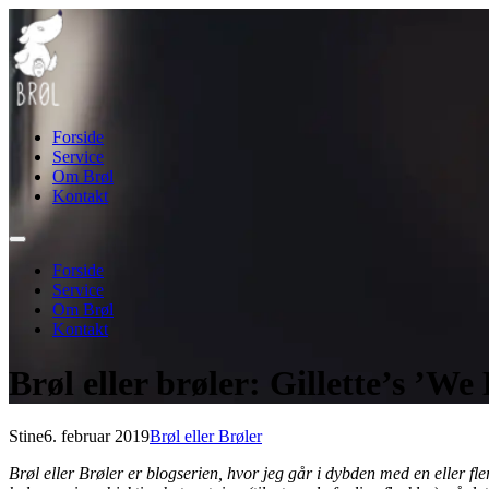
Forside
Service
Om Brøl
Kontakt
Forside
Service
Om Brøl
Kontakt
Brøl eller brøler: Gillette’s ’W
Stine
6. februar 2019
Brøl eller Brøler
Brøl eller Brøler er blogserien, hvor jeg går i dybden med en eller fl