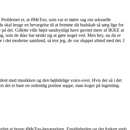
. Problemet er, at #MeToo, som var et større sag om seksuelle
skal bruge en bevægelse til at fremme dit budskab så sørg lige for
 på det. Gillette ville højst sandsynligt have gavnet mere af IKKE at
ng, som de ikke har tænkt sig at gøre noget ved. Men hey, nu du er
i det moderne samfund, så tror jeg, de var sluppet afsted med det. I
ladent med musikken og den højtidelige voice-over. Hvis der så i det
en det er bare en ordentlig portion suppe, man koger på ingenting.
mageligt at bruge #MeToo-bevægelsen. Ensidigheden og det forkert greb