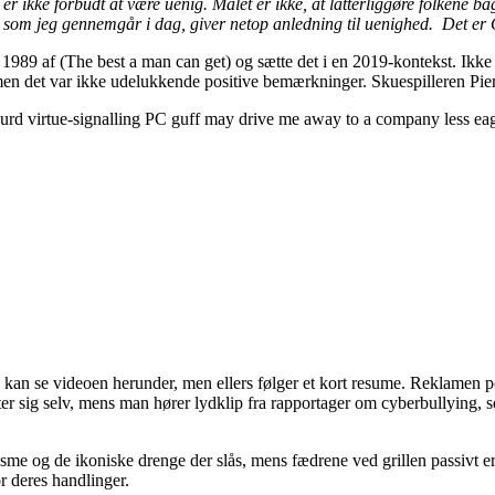
det er ikke forbudt at være uenig. Målet er ikke, at latterliggøre folken
, som jeg gennemgår i dag, giver netop anledning til uenighed. Det er
 fra 1989 af (The best a man can get) og sætte det i en 2019-kontekst. I
men det var ikke udelukkende positive bemærkninger. Skuespilleren Pi
bsurd virtue-signalling PC guff may drive me away to a company less eage
an se videoen herunder, men ellers følger et kort resume. Reklamen por
agter sig selv, mens man hører lydklip fra rapportager om cyberbullying
sme og de ikoniske drenge der slås, mens fædrene ved grillen passivt 
or deres handlinger.