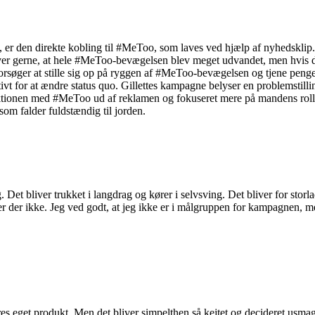
ne, er den direkte kobling til #MeToo, som laves ved hjælp af nyhedsklip
ver gerne, at hele #MeToo-bevægelsen blev meget udvandet, men hvis du 
forsøger at stille sig op på ryggen af #MeToo-bevægelsen og tjene penge
vt for at ændre status quo. Gillettes kampagne belyser en problemstilli
ektionen med #MeToo ud af reklamen og fokuseret mere på mandens rolle 
 som falder fuldstændig til jorden.
 Det bliver trukket i langdrag og kører i selvsving. Det bliver for stor
er der ikke. Jeg ved godt, at jeg ikke er i målgruppen for kampagnen, m
eres eget produkt. Men det bliver simpelthen så kejtet og decideret us