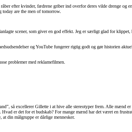
ber efter kvinder, fædrene griber ind overfor deres vilde drenge og e
ng today are the men of tomorrow.
nlagte scener, som giver en god effekt. Jeg er særligt glad for klippet
yhedsudsendelser og YouTube fungerer rigtig godt og gør historien aktue
n masse problemer med reklamefilmen.
and”, så excellerer Gillette i at hive alle stereotyper frem. Alle mænd
 Hvad er det for et budskab? For mange mænd har det været en frustrat
re, at din målgruppe er dårlige mennesker.