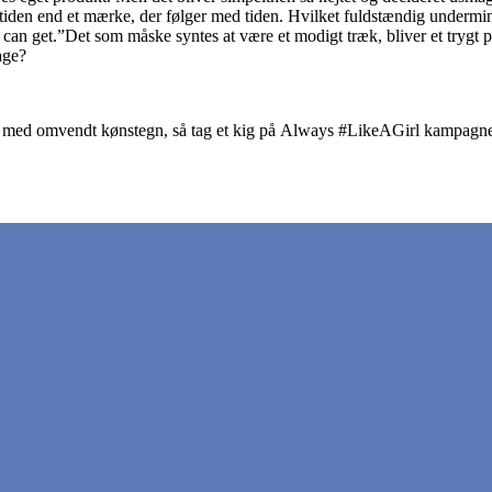
fortiden end et mærke, der følger med tiden. Hvilket fuldstændig underm
n can get.”Det som måske syntes at være et modigt træk, bliver et trygt
dage?
 med omvendt kønstegn, så tag et kig på Always #LikeAGirl kampagne 