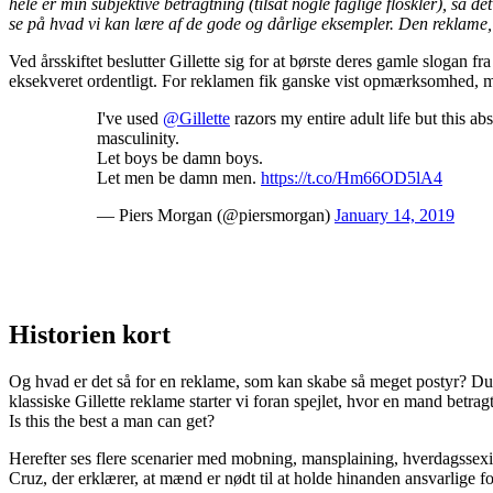
hele er min subjektive betragtning (tilsat nogle faglige floskler), så 
se på hvad vi kan lære af de gode og dårlige eksempler. Den reklame
Ved årsskiftet beslutter Gillette sig for at børste deres gamle slogan
eksekveret ordentligt. For reklamen fik ganske vist opmærksomhed, 
I've used
@Gillette
razors my entire adult life but this a
masculinity.
Let boys be damn boys.
Let men be damn men.
https://t.co/Hm66OD5lA4
— Piers Morgan (@piersmorgan)
January 14, 2019
Historien kort
Og hvad er det så for en reklame, som kan skabe så meget postyr? Du k
klassiske Gillette reklame starter vi foran spejlet, hvor en mand betr
Is this the best a man can get?
Herefter ses flere scenarier med mobning, mansplaining, hverdagssexi
Cruz, der erklærer, at mænd er nødt til at holde hinanden ansvarlige f